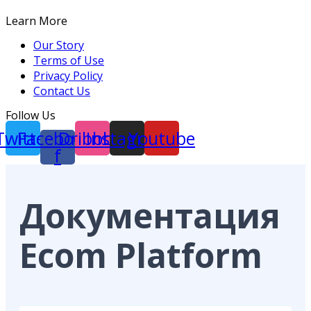
Learn More
Our Story
Terms of Use
Privacy Policy
Contact Us
Follow Us
Twitter
Facebook-
Dribbble
Instagram
Youtube
f
Документация
Ecom Platform