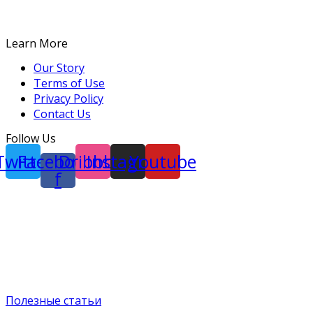
Learn More
Our Story
Terms of Use
Privacy Policy
Contact Us
Follow Us
Twitter
Facebook-
Dribbble
Instagram
Youtube
f
Полезные статьи