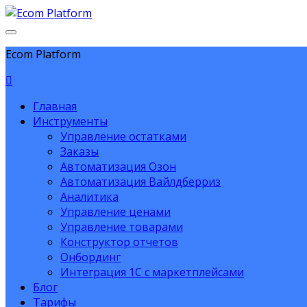
Ecom Platform
Главная
Инструменты
Управление остатками
Заказы
Автоматизация Озон
Автоматизация Вайлдберриз
Аналитика
Управление ценами
Управление товарами
Конструктор отчетов
Онбординг
Интеграция 1С с маркетплейсами
Блог
Тарифы