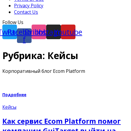
Privacy Policy
Contact Us
Follow Us
Twitter
Facebook-
Dribbble
Instagram
Youtube
f
Рубрика:
Кейсы
Корпоративный блог Ecom Platform
Подробнее
Кейсы
Как сервис Ecom Platform помог
компании GuiTarget выйти на