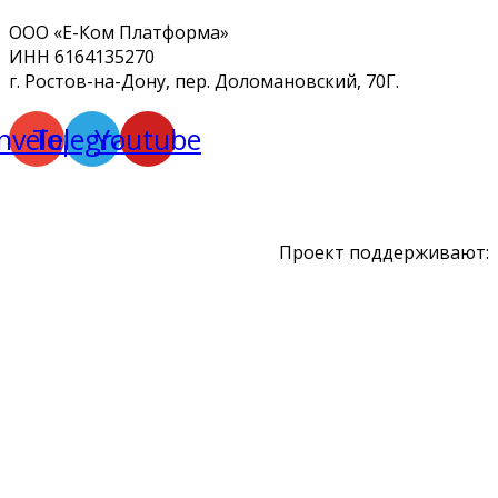
ООО «Е-Ком Платформа»
ИНН 6164135270
г. Ростов-на-Дону, пер. Доломановский, 70Г.
nvelope
Telegram
Youtube
Проект поддерживают: