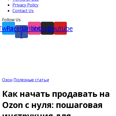
Privacy Policy
Contact Us
Follow Us
Twitter
Facebook-
Dribbble
Instagram
Youtube
f
Озон
Полезные статьи
Как начать продавать на
Ozon с нуля: пошаговая
инструкция для