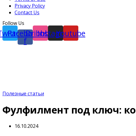
Privacy Policy
Contact Us
Follow Us
Twitter
Facebook-
Dribbble
Instagram
Youtube
f
Полезные статьи
Фулфилмент под ключ: к
16.10.2024