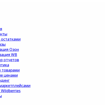
я
енты
 остатками
азы
ация Озон
зация WB
ор отчетов
итика
е товарами
ие ценами
рдинг
 маркетплейсами
Wildberries
ы