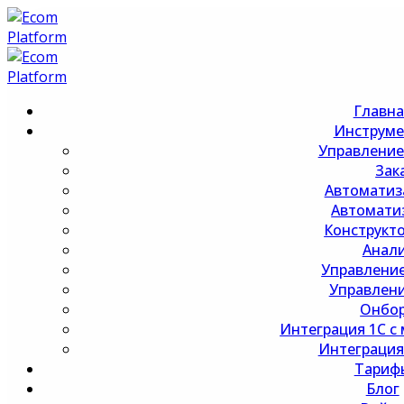
Главна
Инструм
Управление
Зак
Автоматиз
Автомати
Конструкт
Анал
Управлени
Управлен
Онбо
Интеграция 1С с
Интеграция 
Тариф
Блог