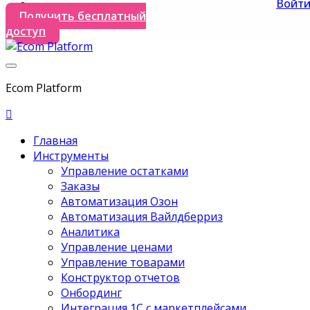
Войт
Получить бесплатный
доступ
Ecom Platform
Главная
Инструменты
Управление остатками
Заказы
Автоматизация Озон
Автоматизация Вайлдберриз
Аналитика
Управление ценами
Управление товарами
Конструктор отчетов
Онбординг
Интеграция 1С с маркетплейсами